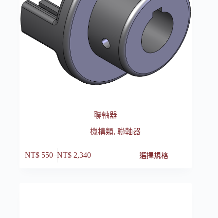
聯軸器
機構類
,
聯軸器
此
選擇規格
NT$
550
–
NT$
2,340
價
產
格
品
範
有
圍：
多
NT$ 550
種
到