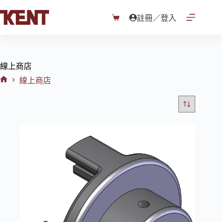
跳
至
註冊／登入
購
主
物
要
車
內
容
線上商店
線上商店
首
頁