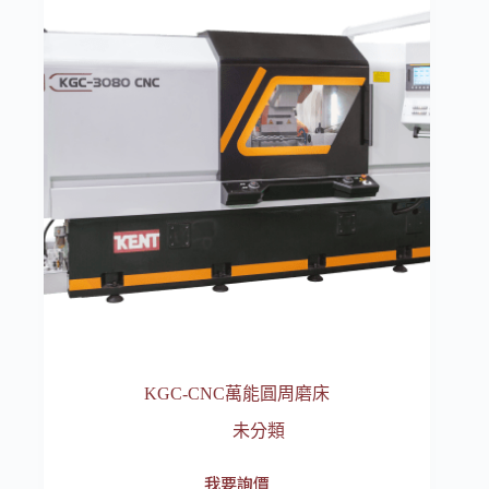
款
NT$ 2,340
式。
可
在
產
品
頁
面
選
擇
選
項
KGC-CNC萬能圓周磨床
未分類
我要詢價