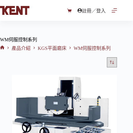
跳
至
註冊／登入
購
主
物
要
車
內
容
WM伺服控制系列
產品介紹
KGS平面磨床
WM伺服控制系列
首
頁