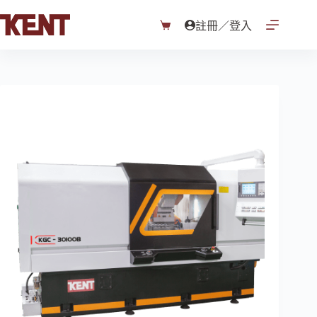
跳
至
註冊／登入
購
主
物
要
車
內
容