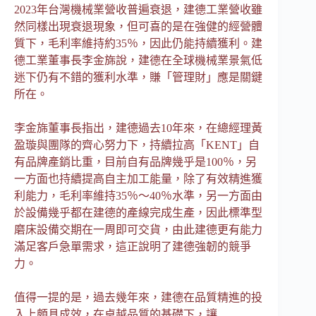
2023年台灣機械業營收普遍衰退，建德工業營收雖
然同樣出現衰退現象，但可喜的是在強健的經營體
質下，毛利率維持約35％，因此仍能持續獲利。建
德工業董事長李金旆說，建德在全球機械業景氣低
迷下仍有不錯的獲利水準，賺「管理財」應是關鍵
所在。
李金旆董事長指出，建德過去10年來，在總經理黃
盈璇與團隊的齊心努力下，持續拉高「KENT」自
有品牌產銷比重，目前自有品牌幾乎是100％，另
一方面也持續提高自主加工能量，除了有效精進獲
利能力，毛利率維持35％～40％水準，另一方面由
於設備幾乎都在建德的產線完成生產，因此標準型
磨床設備交期在一周即可交貨，由此建德更有能力
滿足客戶急單需求，這正說明了建德強韌的競爭
力。
值得一提的是，過去幾年來，建德在品質精進的投
入上頗具成效，在卓越品質的基礎下，讓