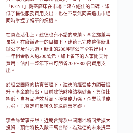
「KENT」機密磨床在市場上建立絕佳的口碑，降
低了售後服務費用支出，也在不景氣同業退出市場
同時掌握了轉單的契機。
在資產活化上，建德也有不錯的成績。李金旆董事
長說，在廠辦合一的目標下，建德已完成整併新北
辦公室及斗六廠，新北的200坪辦公室全數出租，
一年租金收入約200萬元，加上省下的人事開支等
費用，估計一整年下來可節省700～800萬費用支
出。
於經營團隊的精實管理下，建德的經營能力顯著提
升。李金旆指出，目前建德財務結構健全、負債比
極低、自有品牌效益高、接單能力強，企業競爭能
力強，已奠定可長可久雄厚經營基礎。
李金旆董事長說，近期台灣及中國兩地將同步擴大
投資，預估將投入數千萬台幣，為建德的未來提早