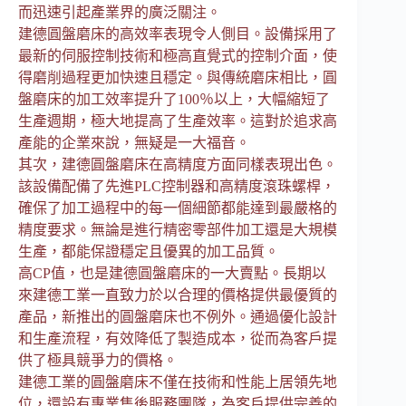
而迅速引起產業界的廣泛關注。
建德圓盤磨床的高效率表現令人側目。設備採用了
最新的伺服控制技術和極高直覺式的控制介面，使
得磨削過程更加快速且穩定。與傳統磨床相比，圓
盤磨床的加工效率提升了100％以上，大幅縮短了
生產週期，極大地提高了生產效率。這對於追求高
產能的企業來說，無疑是一大福音。
其次，建德圓盤磨床在高精度方面同樣表現出色。
該設備配備了先進PLC控制器和高精度滾珠螺桿，
確保了加工過程中的每一個細節都能達到最嚴格的
精度要求。無論是進行精密零部件加工還是大規模
生產，都能保證穩定且優異的加工品質。
高CP值，也是建德圓盤磨床的一大賣點。長期以
來建德工業一直致力於以合理的價格提供最優質的
產品，新推出的圓盤磨床也不例外。通過優化設計
和生產流程，有效降低了製造成本，從而為客戶提
供了極具競爭力的價格。
建德工業的圓盤磨床不僅在技術和性能上居領先地
位，還設有專業售後服務團隊，為客戶提供完善的